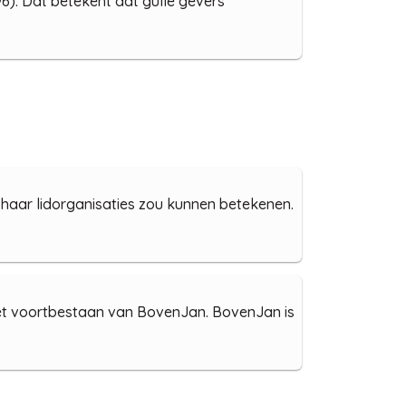
6). Dat betekent dat gulle gevers
f haar lidorganisaties zou kunnen betekenen.
 het voortbestaan van BovenJan. BovenJan is