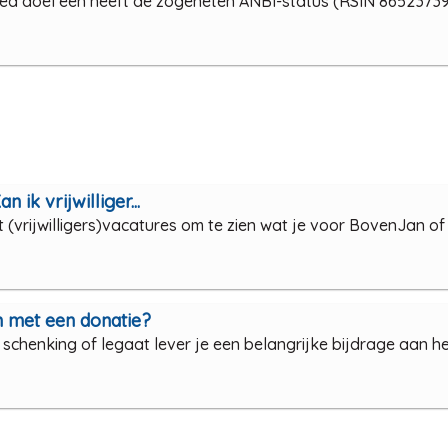
ed doel een heeft de zogeheten ANBI-status (RSIN 86523739
n ik vrijwilliger...
t (vrijwilligers)vacatures om te zien wat je voor BovenJan o
n met een donatie?
 schenking of legaat lever je een belangrijke bijdrage aan