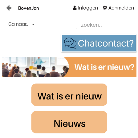
Inloggen
Aanmelden
BovenJan
Naar content
Ga naar..
Home
Zoeken