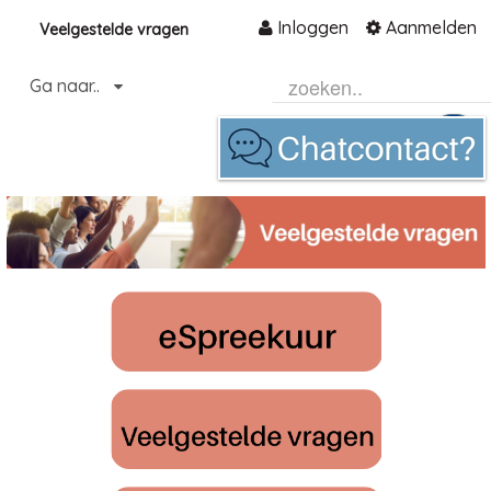
Inloggen
Aanmelden
Veelgestelde vragen
Naar content
Ga naar..
Home
Community
Informatie
Hulp en ondersteuning
Over ons platform
.