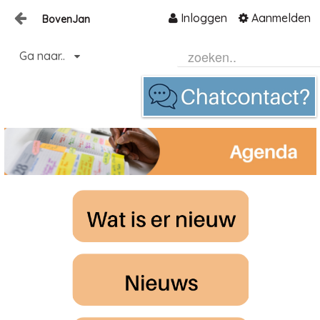
Inloggen
Aanmelden
BovenJan
Naar content
Ga naar..
Home
Zoeken