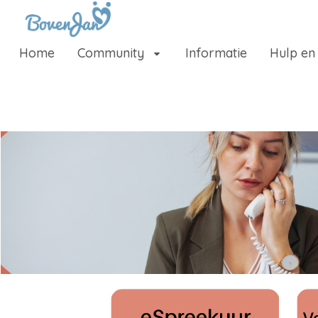
Naar content
Home
Community
Informatie
Hulp en
Home
Community
Informatie
Hulp en ondersteuning
Over ons platform
.