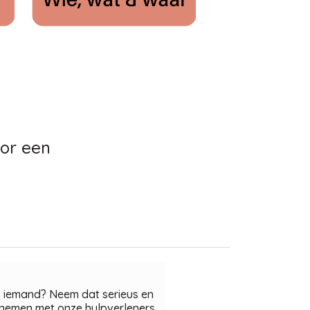
oor een
m iemand? Neem dat serieus en
opnemen met onze hulpverleners.