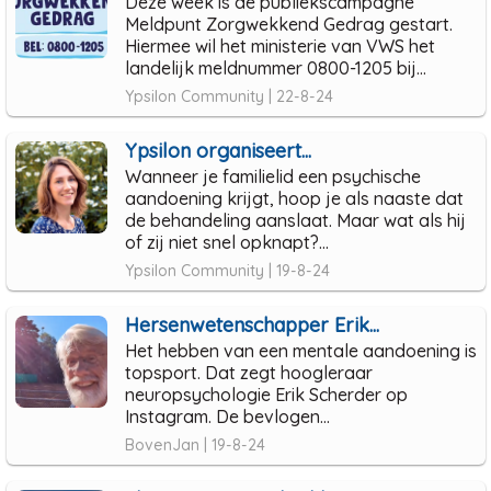
Deze week is de publiekscampagne
Meldpunt Zorgwekkend Gedrag gestart.
Hiermee wil het ministerie van VWS het
landelijk meldnummer 0800-1205 bij...
Ypsilon Community | 22-8-24
Ypsilon organiseert...
Wanneer je familielid een psychische
aandoening krijgt, hoop je als naaste dat
de behandeling aanslaat. Maar wat als hij
of zij niet snel opknapt?...
Ypsilon Community | 19-8-24
Hersenwetenschapper Erik...
Het hebben van een mentale aandoening is
topsport. Dat zegt hoogleraar
neuropsychologie Erik Scherder op
Instagram. De bevlogen...
BovenJan | 19-8-24