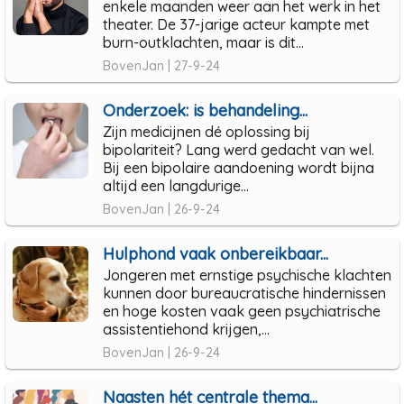
enkele maanden weer aan het werk in het
theater. De 37-jarige acteur kampte met
burn-outklachten, maar is dit...
BovenJan | 27-9-24
Onderzoek: is behandeling...
Zijn medicijnen dé oplossing bij
bipolariteit? Lang werd gedacht van wel.
Bij een bipolaire aandoening wordt bijna
altijd een langdurige...
BovenJan | 26-9-24
Hulphond vaak onbereikbaar...
Jongeren met ernstige psychische klachten
kunnen door bureaucratische hindernissen
en hoge kosten vaak geen psychiatrische
assistentiehond krijgen,...
BovenJan | 26-9-24
Naasten hét centrale thema...