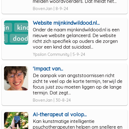
melden woordvoerders. Dat meldt het...
BovenJan | 8-9-24
Website mijnkindwildood.nl...
Onder de naam mijnkindwildood.nl is een
nieuwe website gelanceerd. De website
richt zich specifiek op ouders die zorgen
voor een kind dat suïcidaal...
Ypsilon Community | 5-9-24
'Impact van...
De aanpak van angststoornissen richt
zicht te veel op de korte termijn, terwijl de
focus juist zou moeten liggen op de lange
termijn. Dat zegt...
BovenJan | 30-8-24
AI-therapeut al volop...
Kan kunstmatige intelligentie
psychotherapeuten helpen om snellere en