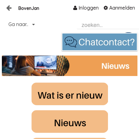
Inloggen
Aanmelden
BovenJan
Naar content
Ga naar..
Home
Zoeken