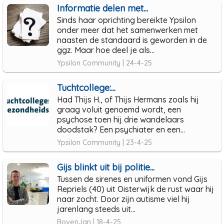
Informatie delen met...
Sinds haar oprichting bereikte Ypsilon
onder meer dat het samenwerken met
naasten de standaard is geworden in de
ggz. Maar hoe deel je als...
Ypsilon Community | 24-4-25
Tuchtcollege:...
Had Thijs H., of Thijs Hermans zoals hij
graag voluit genoemd wordt, een
psychose toen hij drie wandelaars
doodstak? Een psychiater en een...
Ypsilon Community | 23-4-25
Gijs blinkt uit bij politie...
Tussen de sirenes en uniformen vond Gijs
Repriels (40) uit Oisterwijk de rust waar hij
naar zocht. Door zijn autisme viel hij
jarenlang steeds uit...
BovenJan | 18-4-25