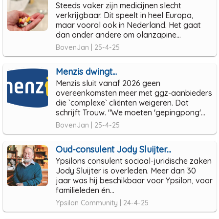
Steeds vaker zijn medicijnen slecht
verkrijgbaar. Dit speelt in heel Europa,
maar vooral ook in Nederland. Het gaat
dan onder andere om olanzapine...
BovenJan | 25-4-25
Menzis dwingt...
Menzis sluit vanaf 2026 geen
overeenkomsten meer met ggz-aanbieders
die `complexe` cliënten weigeren. Dat
schrijft Trouw. "We moeten 'gepingpong'...
BovenJan | 25-4-25
Oud-consulent Jody Sluijter...
Ypsilons consulent sociaal-juridische zaken
Jody Sluijter is overleden. Meer dan 30
jaar was hij beschikbaar voor Ypsilon, voor
familieleden én...
Ypsilon Community | 24-4-25