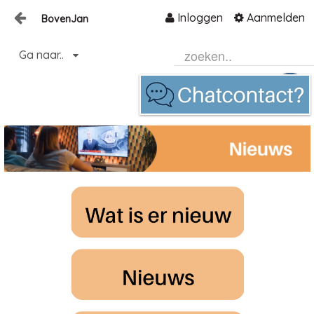
Inloggen
Aanmelden
BovenJan
Naar content
Ga naar..
Home
Zoeken