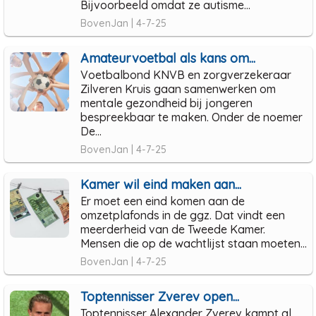
Bijvoorbeeld omdat ze autisme...
BovenJan | 4-7-25
Amateurvoetbal als kans om...
Voetbalbond KNVB en zorgverzekeraar
Zilveren Kruis gaan samenwerken om
mentale gezondheid bij jongeren
bespreekbaar te maken. Onder de noemer
De...
BovenJan | 4-7-25
Kamer wil eind maken aan...
Er moet een eind komen aan de
omzetplafonds in de ggz. Dat vindt een
meerderheid van de Tweede Kamer.
Mensen die op de wachtlijst staan moeten...
BovenJan | 4-7-25
Toptennisser Zverev open...
Toptennisser Alexander Zverev kampt al