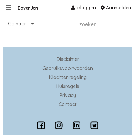
Inloggen
Aanmelden
BovenJan
Naar content
Ga naar..
Home
Zoeken
Disclaimer
Gebruiksvoorwaarden
Klachtenregeling
Huisregels
Privacy
Contact