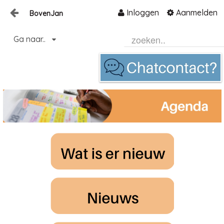
Inloggen
Aanmelden
BovenJan
Naar content
Ga naar..
Home
Zoeken