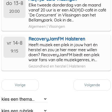
do 13-8
Elke tweede donderdag van de maand
vanaf 20 uur is er een AD(H)D-café in café
20:00
`De Concurrent` in Vlissingen aan het
Bellamypark. Ook in de...
Algemeen | Vlissingen
RecoveryJamFM Halsteren
vr 14-8
Heeft muziek een plek in jouw hart én
herstel en zou je hier meer mee willen
9:15
doen? RecoveryJamFM biedt een plek
waar fans van alle muziekgenres, in...
Gezondheid en herstel | Halsteren
Vorige
Volgende