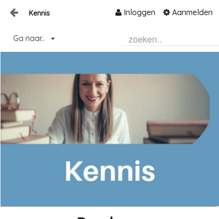
Inloggen
Aanmelden
Kennis
Naar content
Ga naar..
Home
Community
Informatie
Hulp en ondersteuning
Over ons platform
.