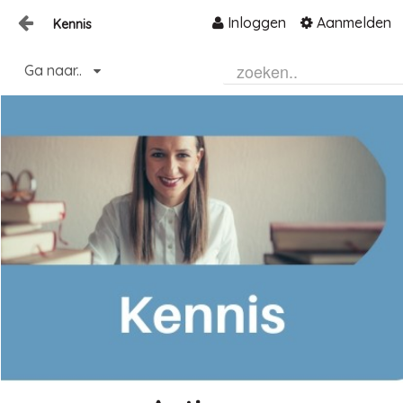
Inloggen
Aanmelden
Kennis
Naar content
Ga naar..
Home
Community
Informatie
Hulp en ondersteuning
Over ons platform
.