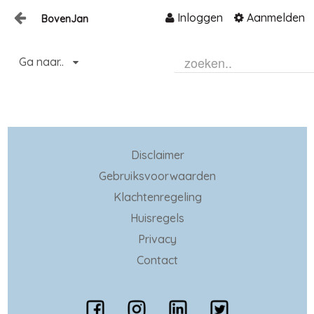
Inloggen
Aanmelden
BovenJan
Naar content
Home
Ga naar..
Zoeken
Disclaimer
Gebruiksvoorwaarden
Klachtenregeling
Huisregels
Privacy
Contact