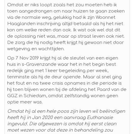
Omdat er niks loopt zoals het zou moeten heb ik
toen aangedrongen om naar huizen te gaan zoeken
via de normale weg, gelukkig had ik zijn Woonnet
Haaglanden inschrijving altijd betaald als hij het niet
kon om welke reden dan ook. Ik wist ook wel dat dit
de oplossing niet was, maar op straat leven ook niet.
De zorg die hij nodig heeft krijgt hij gewoon niet door
wetgeving en wachttijden.
Op 7 Nov 2019 krijgt hij al de sleutel van een eigen
huis in s-Gravenzande waar het in het begin best
redelijk ging met 1 keer begeleiding per week,
tenminste als hij de deur opende. Maar al snel ging
het fout en na twee crisis opnames in die periode is
hij toen blijven wonen bij de afdeling het Paard van de
GGZ in Schiedam, omdat zelfstandig wonen geen
optie meer was.
Omdat hij al een hele poos zijn leven wil beëindigen
heeft hij in Jan 2020 een aanvraag Euthanasie
ingevuld. Die afgewezen is omdat hij eerst clean
moet wezen voor dat deze in behandeling zou