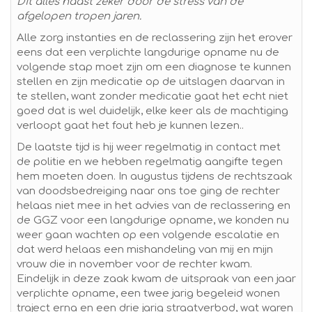
Dit alles haast zeker door de stress van de
afgelopen tropen jaren.
Alle zorg instanties en de reclassering zijn het erover
eens dat een verplichte langdurige opname nu de
volgende stap moet zijn om een diagnose te kunnen
stellen en zijn medicatie op de uitslagen daarvan in
te stellen, want zonder medicatie gaat het echt niet
goed dat is wel duidelijk, elke keer als de machtiging
verloopt gaat het fout heb je kunnen lezen..
De laatste tijd is hij weer regelmatig in contact met
de politie en we hebben regelmatig aangifte tegen
hem moeten doen. In augustus tijdens de rechtszaak
van doodsbedreiging naar ons toe ging de rechter
helaas niet mee in het advies van de reclassering en
de GGZ voor een langdurige opname, we konden nu
weer gaan wachten op een volgende escalatie en
dat werd helaas een mishandeling van mij en mijn
vrouw die in november voor de rechter kwam.
Eindelijk in deze zaak kwam de uitspraak van een jaar
verplichte opname, een twee jarig begeleid wonen
traject erna en een drie jarig straatverbod, wat waren