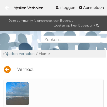
Inloggen
Aanmelden
Ypsilon Verhalen
Naar content
Deze community is onderdeel van
BovenJan
Home
Zoeken op heel BovenJan?
HOME
>
Ypsilon Verhalen
/
Home
Verhaal