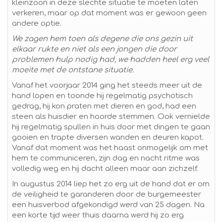
kleinzoon in deze slechte situatie te moeten laten
verkeren, maar op dat moment was er gewoon geen
andere optie.
We zagen hem toen als degene die ons gezin uit
elkaar rukte en niet als een jongen die door
problemen hulp nodig had, we hadden heel erg veel
moeite met de ontstane situatie.
Vanaf het voorjaar 2014 ging het steeds meer uit de
hand lopen en toonde hij regelmatig psychotisch
gedrag, hij kon praten met dieren en god, had een
steen als huisdier en hoorde stemmen. Ook vernielde
hij regelmatig spullen in huis door met dingen te gaan
gooien en trapte diversen wanden en deuren kapot.
Vanaf dat moment was het haast onmogelijk om met
hem te communiceren, zijn dag en nacht ritme was
volledig weg en hij dacht alleen maar aan zichzelf.
In augustus 2014 liep het zo erg uit de hand dat er om
de veiligheid te garanderen door de burgemeester
een huisverbod afgekondigd werd van 25 dagen. Na
een korte tijd weer thuis daarna werd hij zo erg