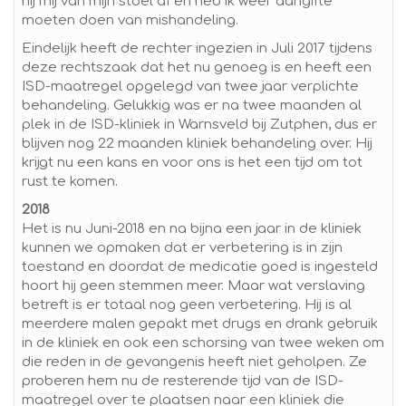
hij mij van mijn stoel af en heb ik weer aangifte
moeten doen van mishandeling.
Eindelijk heeft de rechter ingezien in Juli 2017 tijdens
deze rechtszaak dat het nu genoeg is en heeft een
ISD-maatregel opgelegd van twee jaar verplichte
behandeling. Gelukkig was er na twee maanden al
plek in de ISD-kliniek in Warnsveld bij Zutphen, dus er
blijven nog 22 maanden kliniek behandeling over. Hij
krijgt nu een kans en voor ons is het een tijd om tot
rust te komen.
2018
Het is nu Juni-2018 en na bijna een jaar in de kliniek
kunnen we opmaken dat er verbetering is in zijn
toestand en doordat de medicatie goed is ingesteld
hoort hij geen stemmen meer. Maar wat verslaving
betreft is er totaal nog geen verbetering. Hij is al
meerdere malen gepakt met drugs en drank gebruik
in de kliniek en ook een schorsing van twee weken om
die reden in de gevangenis heeft niet geholpen. Ze
proberen hem nu de resterende tijd van de ISD-
maatregel over te plaatsen naar een kliniek die