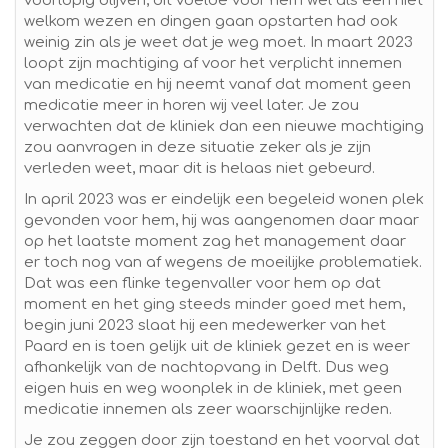
voorlopig blijven, dit voelde voor hem wel als een niet
welkom wezen en dingen gaan opstarten had ook
weinig zin als je weet dat je weg moet. In maart 2023
loopt zijn machtiging af voor het verplicht innemen
van medicatie en hij neemt vanaf dat moment geen
medicatie meer in horen wij veel later. Je zou
verwachten dat de kliniek dan een nieuwe machtiging
zou aanvragen in deze situatie zeker als je zijn
verleden weet, maar dit is helaas niet gebeurd.
In april 2023 was er eindelijk een begeleid wonen plek
gevonden voor hem, hij was aangenomen daar maar
op het laatste moment zag het management daar
er toch nog van af wegens de moeilijke problematiek.
Dat was een flinke tegenvaller voor hem op dat
moment en het ging steeds minder goed met hem,
begin juni 2023 slaat hij een medewerker van het
Paard en is toen gelijk uit de kliniek gezet en is weer
afhankelijk van de nachtopvang in Delft. Dus weg
eigen huis en weg woonplek in de kliniek, met geen
medicatie innemen als zeer waarschijnlijke reden.
Je zou zeggen door zijn toestand en het voorval dat