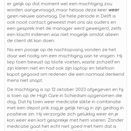
er gelijk op dat moment wel een machtiging zou
worden aangevraagd, maar helaas deze keer
weer
geen nieuwe aanvraag. De hele periode in Delft is
ook nooit contact geweest met ons als ouders en
een gesprek met de manager werd geweigerd, zelfs
een klacht indienen was niet mogelijk omdat alleen
de client dit kan doen.
Na een poosje op de nachtopvang vonden ze het
daar wel nodig om een machtiging aan te vragen. Hij
liep toen bewust op blote voeten, waste zichzelf en
zijn kleren niet en had ook zijn laptop en telefoon
kapot gegooid om redenen die een normaal denkend
mens niet snapt.
De machtiging is op 12 oktober 2023 afgegeven en hij
is toen op de High Care in Schiedam opgenomen die
dag. Dat hij toen weer medicatie slikte in combinatie
met een depot prik zag je gelijk terug in zijn gedrag in
positieve zin. Hij verzorgde zich gelukkig weer en je
kon weer een kort gesprekje met hem voeren. Zonder
medicatie gaat het echt niet goed met hem dat is