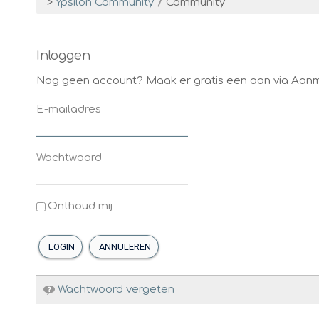
>
Ypsilon Community
/
Community
Inloggen
Nog geen account? Maak er gratis een aan via Aan
E-mailadres
Wachtwoord
Onthoud mij
LOGIN
ANNULEREN
Wachtwoord vergeten