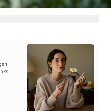
gen
inks