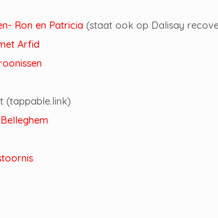
en- Ron en Patricia
(staat ook op Dalisay recov
 met Arfid
troonissen
t (tappable.link)
n Belleghem
stoornis