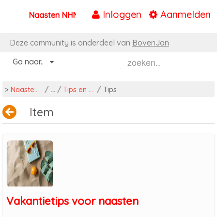
Inloggen
Aanmelden
Naasten NHN
Naar content
Deze community is onderdeel van
BovenJan
Ga naar..
>
Naasten NHN
/
Tips en ondersteuning
/
Tips
Item
Vakantietips voor naasten