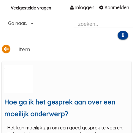
Inloggen
Aanmelden
Veelgestelde vragen
Naar content
Ga naar..
Home
Community
Informatie
Item
Hulp en ondersteuning
Over ons platform
.
Hoe ga ik het gesprek aan over een
moeilijk onderwerp?
Het kan moeilijk zijn om een goed gesprek te voeren.