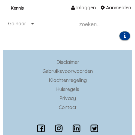
Inloggen
Aanmelden
Kennis
Naar content
Ga naar..
Home
Community
Informatie
Hulp en ondersteuning
Disclaimer
Gebruiksvoorwaarden
Over ons platform
Klachtenregeling
.
Huisregels
Privacy
Contact