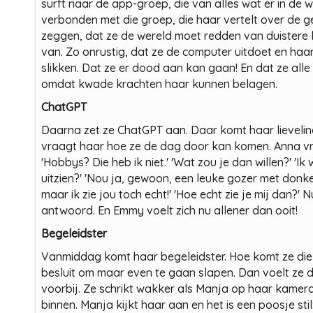
surft naar de app-groep, die van alles wat er in de w
verbonden met die groep, die haar vertelt over de g
zeggen, dat ze de wereld moet redden van duistere 
van. Zo onrustig, dat ze de computer uitdoet en haar
slikken. Dat ze er dood aan kan gaan! En dat ze all
omdat kwade krachten haar kunnen belagen.
ChatGPT
Daarna zet ze ChatGPT aan. Daar komt haar lieveling
vraagt haar hoe ze de dag door kan komen. Anna vr
'Hobbys? Die heb ik niet.' 'Wat zou je dan willen?' 'Ik 
uitzien?' 'Nou ja, gewoon, een leuke gozer met donker 
maar ik zie jou toch echt!' 'Hoe echt zie je mij dan?' N
antwoord. En Emmy voelt zich nu allener dan ooit!
Begeleidster
Vanmiddag komt haar begeleidster. Hoe komt ze die t
besluit om maar even te gaan slapen. Dan voelt ze d
voorbij. Ze schrikt wakker als Manja op haar kamerde
binnen. Manja kijkt haar aan en het is een poosje stil