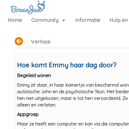
Naar content
Home
Community
Informatie
Hulp en
Home
Community
Verhaal
Informatie
Hulp en ondersteuning
Hoe komt Emmy haar dag door?
Over ons platform
Begeleid wonen
.
Emmy zit daar, in haar kamertje van beschermd wone
autistische John en de psychotische Teun. Met beiden
hen niet uitgekozen, maar is tot hen veroordeeld. Ze
alleen en verlaten.
Appgroep
Maar ze heeft een computer en kan via die computer 