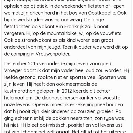
ophalen op atletiek. In de weekenden fietsten of liepen
we met zijn drieën hard in het bos van Oostkapelle. Ook
bij de wedstrijden was hij aanwezig. De lange
fietstochten op vakantie in Frankrijk zal ik nooit
vergeten. Hij op de mountainbike, wij op de vouwfiets.
Ook de strandvakanties als kind waren een groot
onderdeel van mijn jeugd. Toen ik ouder was werd dit op
de camping in Vrouwenpolder.
December 2015 veranderde mijn leven voorgoed.
Vroeger dacht ik dat mijn vader heel oud zou worden. Hij
leefde gezond, rookte niet en sportte veel. Sporten was
zijn leven. Hij heeft dan ook meermaals de
kustmarathon gelopen. In 2012 keerde dit echter
helemaal om. De diagnose hersenkanker verwoestte
onze levens. Opeens moest ik er rekening mee houden
dat hij nooit zijn kleinkinderen op zou zien groeien. Pa
ging echter niet bij de pakken neerzitten, zon type was
hij niet. Hij bleef optimistisch, positief en vol levenslust
tot zijn lichaam het zelf opgaf. Het altijd tot het uiterste