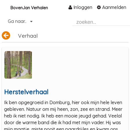
Inloggen
Aanmelden
BovenJan Verhalen
Naar content
Ga naar..
Home
Verhaal
Community
Informatie
Hulp en ondersteuning
Over ons platform
.
Herstelverhaal
Ik ben opgegroeid in Domburg, hier ook mijn hele leven
gebleven. Natuur om mij heen, zon, zee en strand. Meer
heb ik niet nodig. Ik heb een mooie jeugd gehad. Veelal
door de warme band die ik had met mijn vader. Hij was
mijn maatje, miste nooit een paardrijles en kwam ons