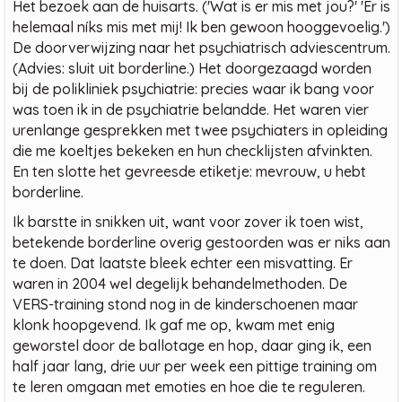
Het bezoek aan de huisarts. ('Wat is er mis met jou?' 'Er is
helemaal níks mis met mij! Ik ben gewoon hooggevoelig.')
De doorverwijzing naar het psychiatrisch adviescentrum.
(Advies: sluit uit borderline.) Het doorgezaagd worden
bij de polikliniek psychiatrie: precies waar ik bang voor
was toen ik in de psychiatrie belandde. Het waren vier
urenlange gesprekken met twee psychiaters in opleiding
die me koeltjes bekeken en hun checklijsten afvinkten.
En ten slotte het gevreesde etiketje: mevrouw, u hebt
borderline.
Ik barstte in snikken uit, want voor zover ik toen wist,
betekende borderline overig gestoorden was er niks aan
te doen. Dat laatste bleek echter een misvatting. Er
waren in 2004 wel degelijk behandelmethoden. De
VERS-training stond nog in de kinderschoenen maar
klonk hoopgevend. Ik gaf me op, kwam met enig
geworstel door de ballotage en hop, daar ging ik, een
half jaar lang, drie uur per week een pittige training om
te leren omgaan met emoties en hoe die te reguleren.