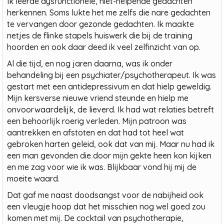
Ik leerde dysfunctionele, niet-helpende gedachten
herkennen. Soms lukte het me zelfs die nare gedachten
te vervangen door gezonde gedachten. Ik maakte
netjes de flinke stapels huiswerk die bij de training
hoorden en ook daar deed ik veel zelfinzicht van op.
Al die tijd, en nog jaren daarna, was ik onder
behandeling bij een psychiater/psychotherapeut. Ik was
gestart met een antidepressivum en dat hielp geweldig.
Mijn kersverse nieuwe vriend steunde en hielp me
onvoorwaardelijk, de lieverd. Ik had wat relaties betreft
een behoorlijk roerig verleden. Mijn patroon was
aantrekken en afstoten en dat had tot heel wat
gebroken harten geleid, ook dat van mij. Maar nu had ik
een man gevonden die door mijn gekte heen kon kijken
en me zag voor wie ik was. Blijkbaar vond hij mij de
moeite waard.
Dat gaf me naast doodsangst voor de nabijheid ook
een vleugje hoop dat het misschien nog wel goed zou
komen met mij. De cocktail van psychotherapie,