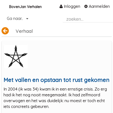
Inloggen
Aanmelden
BovenJan Verhalen
Naar content
Ga naar..
Home
Verhaal
Community
Informatie
Hulp en ondersteuning
Over ons platform
.
Met vallen en opstaan tot rust gekomen
In 2004 (ik was 34) kwam ik in een ernstige crisis. Zo erg
had ik het nog nooit meegemaakt. Ik had zelfmoord
overwogen en het was duidelijk: nu moest er toch echt
iets concreets gebeuren.