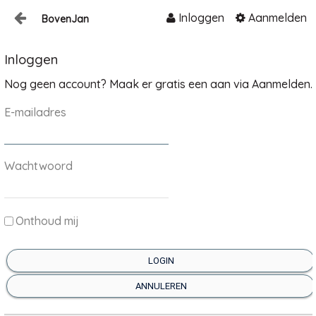
Inloggen
Aanmelden
BovenJan
Naar content
Inloggen
Home
Nog geen account? Maak er gratis een aan via Aanmelden.
Zoeken
E-mailadres
Wachtwoord
Onthoud mij
LOGIN
ANNULEREN