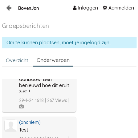
Inloggen
Aanmelden
BovenJan
(anoniem)
Hé wat leuk! Een app in
Naar content
aanbouw! Ben
Groepsberichten
Home
benieuwd hoe dit eruit
ziet..!
Zoeken
Om te kunnen plaatsen, moet je ingelogd zijn..
29-1-24 16:18 | 252 Views |
Onderwerpen
Overzicht
(anoniem)
Hé wat leuk! Een app in
aanbouw! Ben
benieuwd hoe dit eruit
ziet..!
29-1-24 16:18 | 267 Views |
(anoniem)
Test