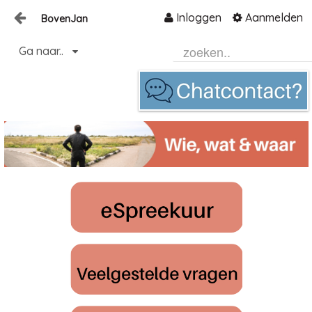
Inloggen
Aanmelden
BovenJan
Naar content
Ga naar..
Home
Zoeken