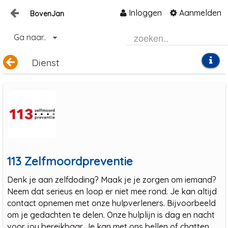
Inloggen
Aanmelden
BovenJan
Naar content
Ga naar..
Home
Dienst
Zoeken
113 Zelfmoordpreventie
Denk je aan zelfdoding? Maak je je zorgen om iemand?
Neem dat serieus en loop er niet mee rond. Je kan altijd
contact opnemen met onze hulpverleners. Bijvoorbeeld
om je gedachten te delen. Onze hulplijn is dag en nacht
voor jou bereikbaar. Je kan met ons bellen of chatten.