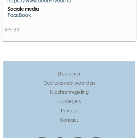
https://www.doorenvoor.nl/
Sociale media
FaceBook
6-5-24
Disclaimer
Gebruiksvoorwaarden
Klachtenregeling
Huisregels
Privacy
Contact