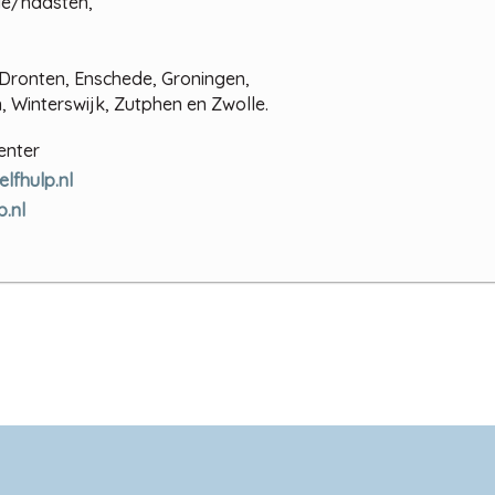
ie/naasten,
 Dronten, Enschede, Groningen,
 Winterswijk, Zutphen en Zwolle.
enter
elfhulp.nl
p.nl