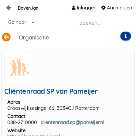
Inloggen
Aanmelden
BovenJan
Naar content
Ga naar..
Home
Organisatie
Zoeken
Cliëntenraad SP van Pameijer
Adres
Crooswijksesingel 66, 3034CJ Rotterdam
Contact
088-2710000
clientenraad.sp@pameijer.nl
Website