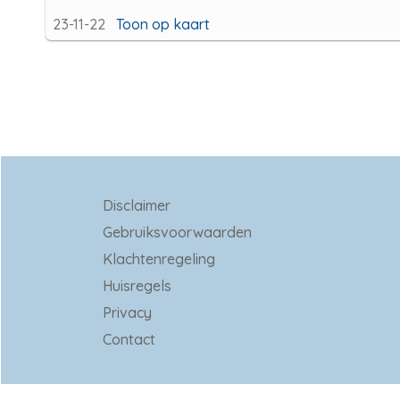
23-11-22
Toon op kaart
Disclaimer
Gebruiksvoorwaarden
Klachtenregeling
Huisregels
Privacy
Contact