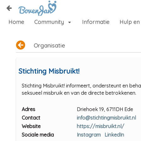
Naar content
Home
Community
Informatie
Hulp en
Home
Zoeken
Organisatie
Stichting Misbruikt!
Stichting Misbruikt! informeert, ondersteunt en beh
seksueel misbruik en van de directe betrokkenen.
Adres
Driehoek 19, 6711DH Ede
Contact
info@stichtingmisbruikt.nl
Website
https://misbruikt.nl/
Sociale media
Instagram
LinkedIn