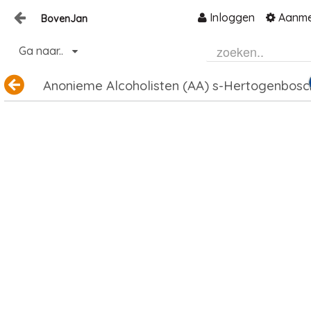
Inloggen
Aanme
BovenJan
Naar content
Ga naar..
Home
Zoeken