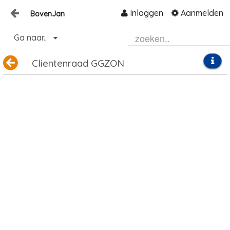
Inloggen
Aanmelden
BovenJan
Naar content
Ga naar..
Home
Clientenraad GGZON
Zoeken