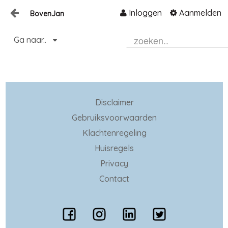
Inloggen
Aanmelden
BovenJan
Naar content
Ga naar..
Home
Zoeken
Disclaimer
Gebruiksvoorwaarden
Klachtenregeling
Huisregels
Privacy
Contact