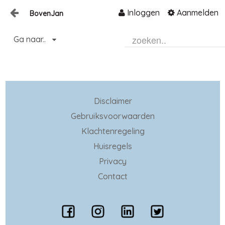
Inloggen
Aanmelden
BovenJan
Naar content
Ga naar..
Home
Zoeken
Disclaimer
Gebruiksvoorwaarden
Klachtenregeling
Huisregels
Privacy
Contact