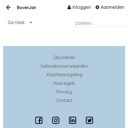
Inloggen
Aanmelden
BovenJan
Naar content
Ga naar..
Home
Zoeken
Disclaimer
Gebruiksvoorwaarden
Klachtenregeling
Huisregels
Privacy
Contact