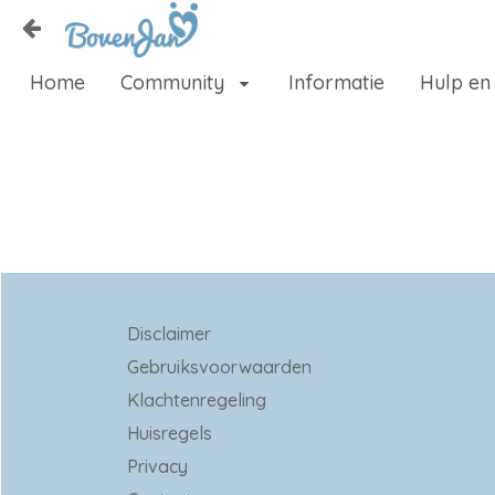
Naar content
Home
Community
Informatie
Hulp en
Home
Zoeken
Disclaimer
Gebruiksvoorwaarden
Klachtenregeling
Huisregels
Privacy