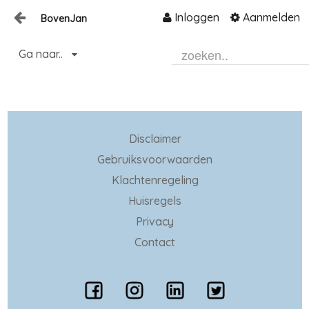
Inloggen
Aanmelden
BovenJan
Naar content
Ga naar..
Home
Zoeken
Disclaimer
Gebruiksvoorwaarden
Klachtenregeling
Huisregels
Privacy
Contact