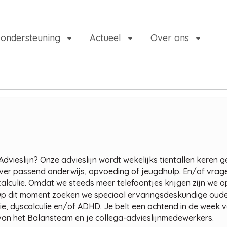
 ondersteuning
Actueel
Over ons
 Advieslijn? Onze advieslijn wordt wekelijks tientallen keren 
 Over passend onderwijs, opvoeding of jeugdhulp. En/of vrag
alculie. Omdat we steeds meer telefoontjes krijgen zijn we 
. Op dit moment zoeken we speciaal ervaringsdeskundige oud
e, dyscalculie en/of ADHD. Je belt een ochtend in de week v
n van het Balansteam en je collega-advieslijnmedewerkers.