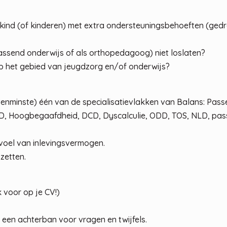
ind (of kinderen) met extra ondersteuningsbehoeften (gedr
t passend onderwijs of als orthopedagoog) niet loslaten?
 op het gebied van jeugdzorg en/of onderwijs?
(tenminste) één van de specialisatievlakken van Balans: Pas
H)D, Hoogbegaafdheid, DCD, Dyscalculie, ODD, TOS, NLD, pa
evoel van inlevingsvermogen.
zetten.
 voor op je CV!)
 een achterban voor vragen en twijfels.