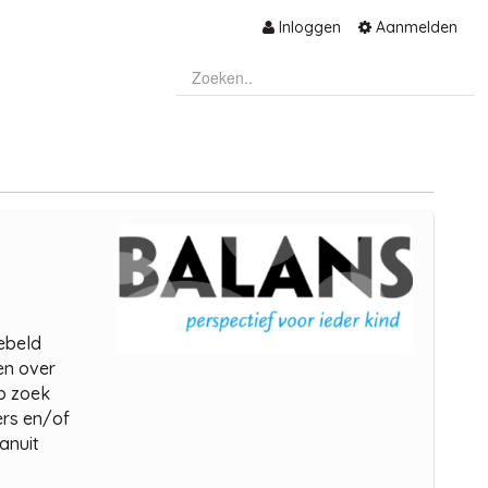
Inloggen
Aanmelden
gebeld
en over
op zoek
ers en/of
anuit