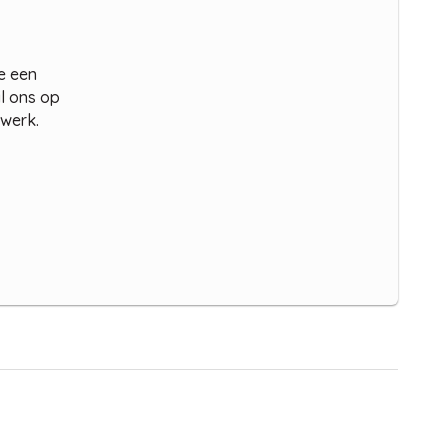
e een
il ons op
 werk.