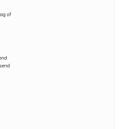
ag of
send
ssend