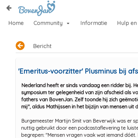
Naar content
Home
Community
Informatie
Hulp en
Home
Zoeken
Bericht
'Emeritus-voorzitter' Plusminus bij af
Nederland heeft er sinds vandaag een ridder bij. H
symposium ter gelegenheid van zijn afscheid als voo
fathers van BovenJan. Zelf toonde hij zich geëmotio
mij", aldus Mathijssen in het bijzijn van mensen uit 
Burgemeester Martijn Smit van Beverwijk was er sp
nuttig gebruikt door een podcastaflevering te lui
begrepen: "Mensen vragen vaak wat iemand dóét. Ni