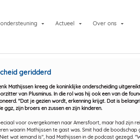
 ondersteuning
Actueel
Over ons
scheid geridderd
enk Mathijssen kreeg de koninklijke onderscheiding uitgereik
rzitter van Plusminus. In die rol was hij ook een van de foun
neerd. "Dat je gezien wordt, erkenning krijgt. Dat is belangr
de ggz, zijn broers en zussen en zijn kinderen.
eciaal voor overgekomen naar Amersfoort, maar had zijn rei
steren waarin Mathijssen te gast was. Smit had de boodschap
et wat iemand ís", had Mathijssen in de podcast gezegd. "We