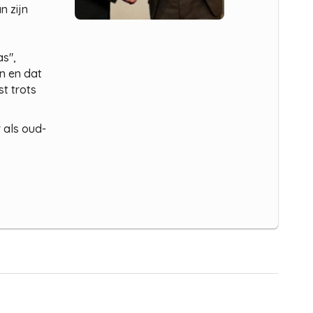
n zijn
as",
en en dat
t trots
 als oud-