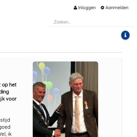
Inloggen
Aanmelden
t op het
ding
ijk voor
stijd
 goed
l, ik