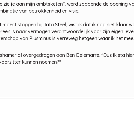
oe zie je aan mijn ambtsketen", werd zodoende de opening va
binatie van betrokkenheid en visie.
 moest stoppen bij Tata Steel, wist ik dat ik nog niet klaar w
dereen is naar vermogen verantwoordelijk voor zijn eigen lev
tterschap van Plusminus is verreweg hetgeen waar ik het mees
rshamer al overgedragen aan Ben Delemarre. "Dus ik sta hier
s voorzitter kunnen noemen?"