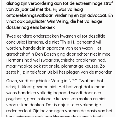
alsnog zijn veroordeling aan tot de extreem hoge straf
van 22 jaar cel met tbs. Hij was volledig
ontoerekeningsvatbaar, vinden hij en zijn advocaat. En
vindt ook psychiater Wim Veling, die het volledige
dossier nog eens bekeek.
Twee eerdere onderzoeken kwamen al tot dezelfde
conclusie: Hermans, die niet `Thijs H.` genoemd wil
worden, handelde in opdracht van een waan. Het
gerechtshof in Den Bosch ging daar echter niet in mee.
Hermans had weliswaar psychische problemen had,
maar maakte ook rationele, planmatige keuzes. Zo
zette hij zijn telefoon uit bij het plegen van de moorden.
Onzin, vindt psychiater Veling in NRC. "Wat het hof
schrijft, klopt gewoon niet. Het hof zegt dat iemand,
wiens handelen volledig bepaald wordt door een
psychose, geen rationele keuzes kan maken en niet
vooruit kan denken. Dat is onjuist een vakmatige
redeneerfout.Zijn bevindingen vormen de basis van het
herzieningsverzoek van Hermans deze week heeft