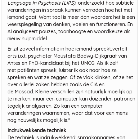
Language In Psychosis (LIPS)
, onderzoekt hoe subtiele
veranderingen in spraak kunnen verraden hoe het met
iemand gaat. Want taal is meer dan woorden: het is een
weerspiegeling van denken, voelen en functioneren. En
AI analyseert pauzes, toonhoogte en woordkeuze als
nieuw hulpmiddel.
Er zit zoveel informatie in hoe iemand spreekt,vertelt
arts i.o.t. psychiater Moustafa Badwy-Dijkgraaf van
Antes en PhD-kandidaat bij het UMCG. Als ik zelf
met patiënten spreek, luister ik ook naar hoe ze
spreken en wat ze zeggen. Of ze vlak klinken, of ze het
over allerlei zaken hebben zoals de CIA en
de Mossad. Kleine verschillen zijn natuurlijk moeilijk op
te merken, maar een computer kan duizenden patronen
tegelijk analyseren. Zo kan een computer
veranderingen waarnemen, waar dat voor een mens
nog nauwelijks mogelijk is."
Indrukwekkende techniek
De techniek is indrukwekkend: spraakopnames van