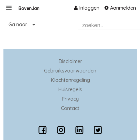
Inloggen
Aanmelden
BovenJan
Naar content
Ga naar..
Home
Zoeken
Disclaimer
Gebruiksvoorwaarden
Klachtenregeling
Huisregels
Privacy
Contact