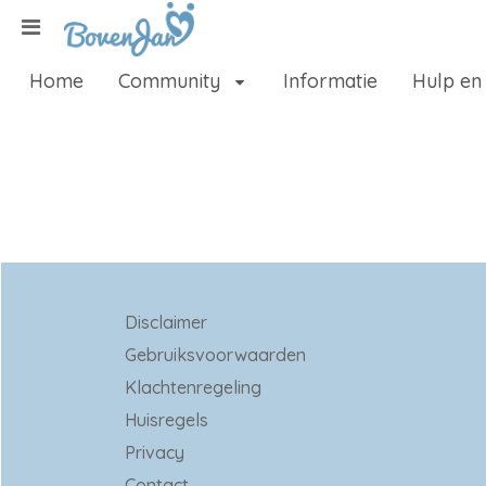
Naar content
Home
Community
Informatie
Hulp en
Home
Zoeken
Disclaimer
Gebruiksvoorwaarden
Klachtenregeling
Huisregels
Privacy
Contact