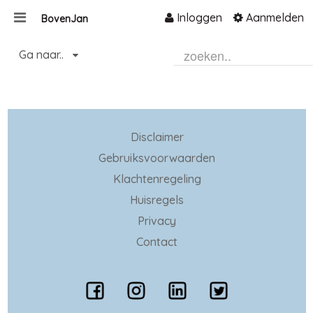
Inloggen
Aanmelden
BovenJan
Naar content
Ga naar..
Home
Zoeken
Disclaimer
Gebruiksvoorwaarden
Klachtenregeling
Huisregels
Privacy
Contact