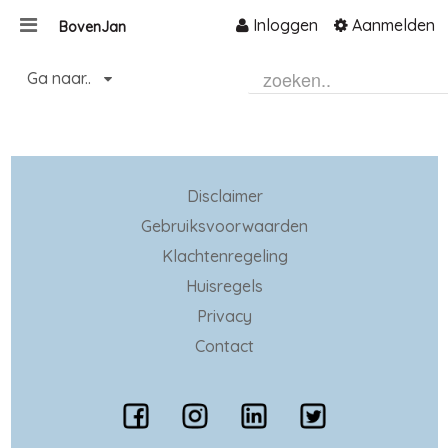
Inloggen
Aanmelden
BovenJan
Naar content
Ga naar..
Home
Zoeken
Disclaimer
Gebruiksvoorwaarden
Klachtenregeling
Huisregels
Privacy
Contact