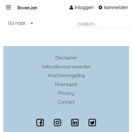
Inloggen
Aanmelden
BovenJan
Naar content
Ga naar..
Home
Zoeken
Disclaimer
Gebruiksvoorwaarden
Klachtenregeling
Huisregels
Privacy
Contact