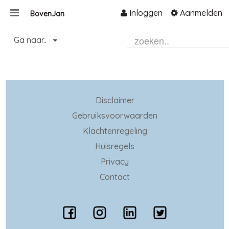
Inloggen
Aanmelden
BovenJan
Naar content
Ga naar..
Home
Zoeken
Disclaimer
Gebruiksvoorwaarden
Klachtenregeling
Huisregels
Privacy
Contact