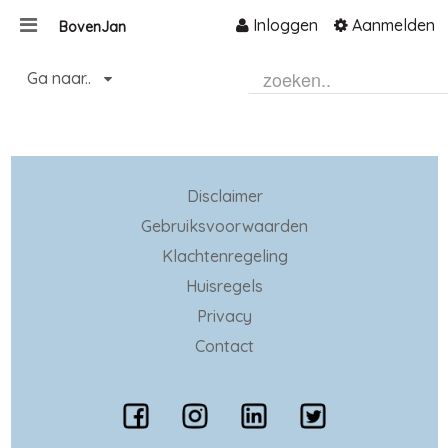
Inloggen
Aanmelden
BovenJan
Naar content
Ga naar..
Home
Zoeken
Disclaimer
Gebruiksvoorwaarden
Klachtenregeling
Huisregels
Privacy
Contact