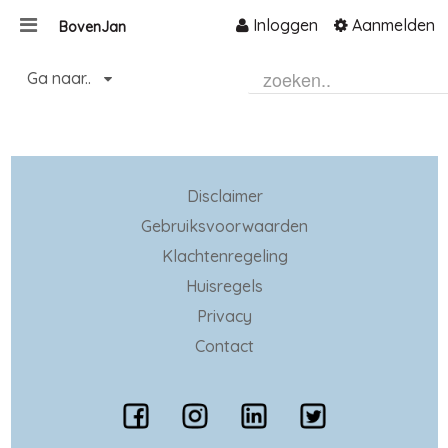
Inloggen
Aanmelden
BovenJan
Naar content
Ga naar..
Home
Zoeken
Disclaimer
Gebruiksvoorwaarden
Klachtenregeling
Huisregels
Privacy
Contact