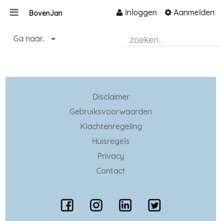
Inloggen
Aanmelden
BovenJan
Naar content
Ga naar..
Home
Zoeken
Disclaimer
Gebruiksvoorwaarden
Klachtenregeling
Huisregels
Privacy
Contact