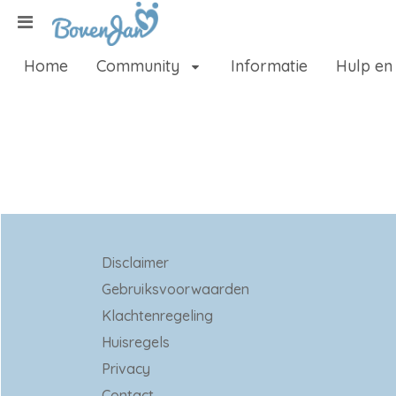
Naar content
Home
Community
Informatie
Hulp en
Home
Zoeken
Disclaimer
Gebruiksvoorwaarden
Klachtenregeling
Huisregels
Privacy
Contact